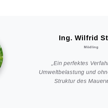
Helmut Förs
Bad Vöslau
„Meine Villa ist seit über 30