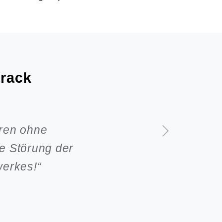
ter
 Jahren trocken!“