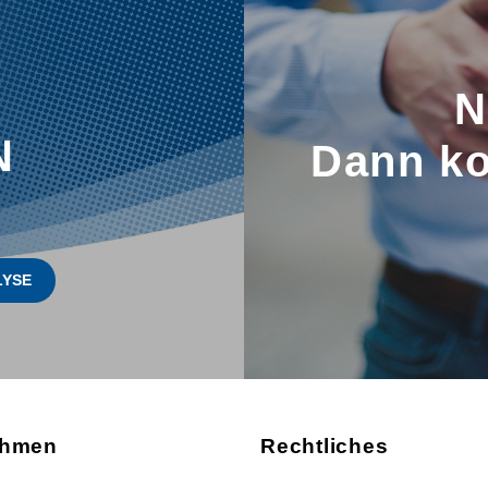
N
N
Dann ko
LYSE
ehmen
Rechtliches