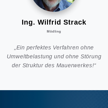
Helmut Förster
Bad Vöslau
„Meine Villa ist seit über 30 Jahren
g
trocken!“